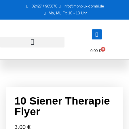
02427 / 905870
info@monolux-combi.de
Mo, Mi, Fr: 10 - 13 Uhr
0
0,00
€
10 Siener Therapie
Flyer
3,00
€