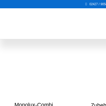
02427 / 90
Monolux-Combi
Zubeh