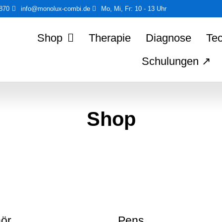
5870
info@monolux-combi.de
Mo, Mi, Fr: 10 - 13 Uhr
Shop
Therapie
Diagnose
Tec
Schulungen ↗
Shop
ör
Pens